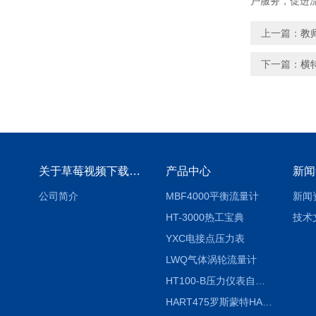
户服务，促进
上一篇：
教
下一篇：
横
关于草莓视频下载地址
产品中心
新闻
公司简介
MBF4000平衡流量计
新闻
HT-3000热工宝典
技术
YXC电接点压力表
LWQ气体涡轮流量计
HT100-B压力仪表自动校验系统
HART475罗斯蒙特HART475手操器