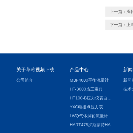
上一篇：
涡
下一篇：
上
关于草莓视频下载地址
产品中心
新闻
公司简介
MBF4000平衡流量计
新闻
HT-3000热工宝典
技术
HT100-B压力仪表自动校验系统
YXC电接点压力表
LWQ气体涡轮流量计
HART475罗斯蒙特HART475手操器