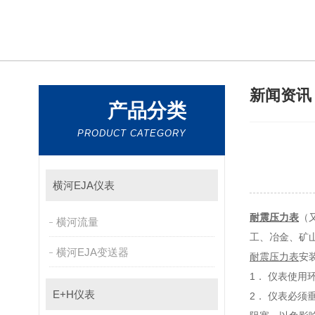
新闻资
产品分类
PRODUCT CATEGORY
横河EJA仪表
耐震压力表
（又
横河流量
工、冶金
横河EJA变送器
耐震压力表
安
1． 仪表使用环境
E+H仪表
2． 仪表必须垂