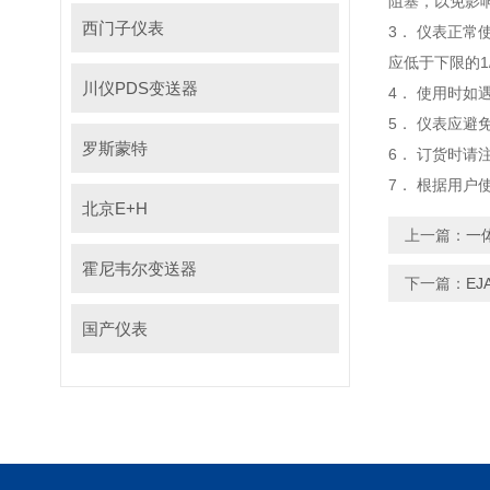
阻塞，以免影响防
西门子仪表
3． 仪表正常使
应低于下限的1/
川仪PDS变送器
4． 使用时如遇
5． 仪表应避免震
罗斯蒙特
6． 订货时请注
7． 根据用户使
北京E+H
上一篇：
一
霍尼韦尔变送器
下一篇：
E
国产仪表