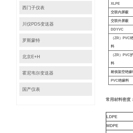
XLPE
西门子仪表
交联内屏蔽
交联外屏蔽
川仪PDS变送器
DDYVC
（
ZR
）
PVC
罗斯蒙特
料
（
ZR
）
PVC
北京E+H
料
耐侯架空绝缘
霍尼韦尔变送器
PVC
绝缘料
国产仪表
常用材料密度
LDPE
MDPE