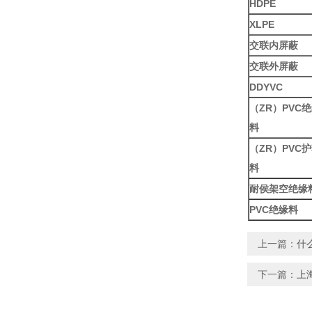
HDPE
XLPE
交联内屏蔽
交联外屏蔽
DDYVC
（
ZR
）
PVC
绝
料
（
ZR
）
PVC
护
料
耐侯架空绝缘
PVC
绝缘料
上一篇：
什
下一篇：
上