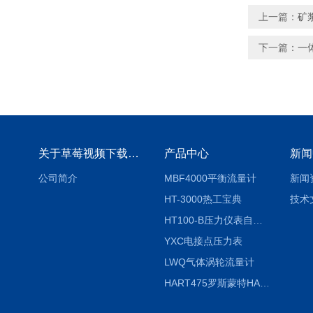
上一篇：
矿
下一篇：
一
关于草莓视频下载地址
产品中心
新闻
公司简介
MBF4000平衡流量计
新闻
HT-3000热工宝典
技术
HT100-B压力仪表自动校验系统
YXC电接点压力表
LWQ气体涡轮流量计
HART475罗斯蒙特HART475手操器