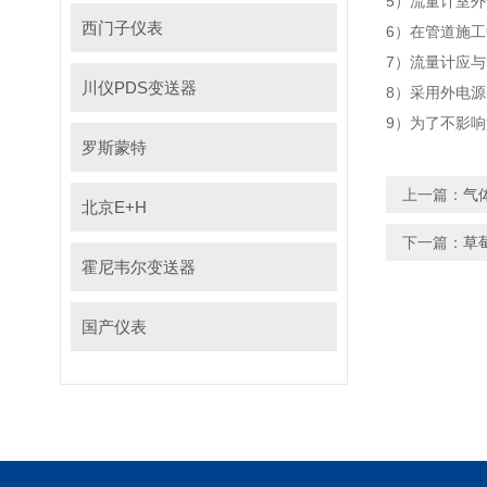
5）流量计室外
西门子仪表
6）在管道施工
7）流量计应与管
川仪PDS变送器
8）采用外电源
9）为了不影响流
罗斯蒙特
上一篇：
气
北京E+H
下一篇：
草
霍尼韦尔变送器
国产仪表