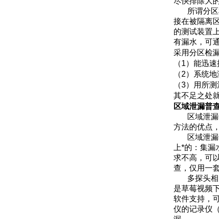
尽快排除大的漏
所谓分区
接在被隔离区
的测试装置上
有漏水，
采用分区检漏法
（
1
）能迅速
（
2
）系统地测
（
3
）用所测流
其不足之处就
区域泄漏普
区域泄漏
方法的优点，
区域泄漏
上*的：
求不高
查，仅用一套
多探头相关
是草莓视频下
软件支持
仪的记录仪（简