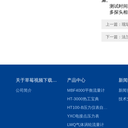
漏。
测试时间
多探头相关
上一篇：
现
下一篇：
法
关于草莓视频下载地址
产品中心
新闻
公司简介
MBF4000平衡流量计
新闻
HT-3000热工宝典
技术
HT100-B压力仪表自动校验系统
YXC电接点压力表
LWQ气体涡轮流量计