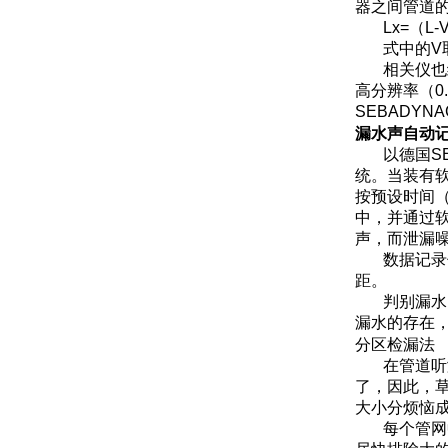
器之间管道
Lx=
（
L-
式中的
V
相关仪也
高分辨率（
0
SEBADYNA
漏水声自动
以德国
S
统。当
按预设时间
中，并
声，
数据记录仪
距。
判别漏水
漏水的存在
分区检漏法
在管道听
了，因
大小分烦恼成为
每个管网