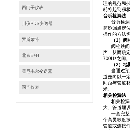
理的规范和技
西门子仪表
耗将起到积极的
音听检漏法
音听检漏
川仪PDS变送器
简称漏点定位
操作的方法也不
罗斯蒙特
（
1
）阀
阀栓跌间
声，
北京E+H
700Hz
之间
（
2
）地
当通过预
霍尼韦尔变送器
道走向以一定间
间距与管道材质
国产仪表
米。
相关检漏法
相关检漏
大、管道
一套完整
个高灵敏度振动传
管道或连接件